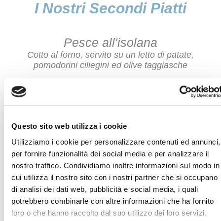
I Nostri Secondi Piatti
Pesce all'isolana
Cotto al forno, servito su un letto di patate,
pomodorini ciliegini ed olive taggiasche
Grigliata mista
Composta da crostacei, seppie e pesce spada, cotti
sulla griglia rovente per restituire l'autentico sapore
di mare
Questo sito web utilizza i cookie
Utilizziamo i cookie per personalizzare contenuti ed annunci,
Fritto misto di paranza
per fornire funzionalità dei social media e per analizzare il
Calamari, gamberi, nella giusta stagione, acciughe
nostro traffico. Condividiamo inoltre informazioni sul modo in
di Monterosso e triglie
cui utilizza il nostro sito con i nostri partner che si occupano
di analisi dei dati web, pubblicità e social media, i quali
potrebbero combinarle con altre informazioni che ha fornito
loro o che hanno raccolto dal suo utilizzo dei loro servizi.