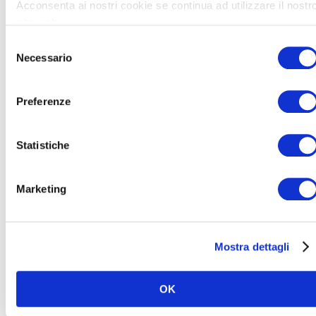
Acconsenta ai nostri cookie se continua ad utilizzare il nostr
sito web.
S
Necessario
e
l
Menù Degustazione La Caletta >
e
Preferenze
z
i
Menù à la Carte di Terra >
o
Statistiche
n
e
Piatti Speciali >
Marketing
d
e
Dolci >
l
Mostra dettagli
c
o
n
OK
s
e