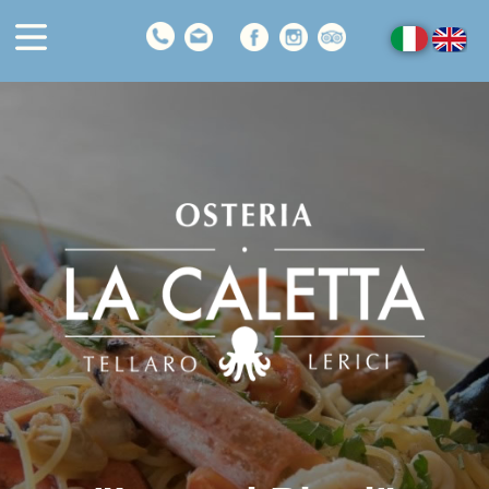
H
ome
Il Ristorante
I nostri Piatti
I Vini