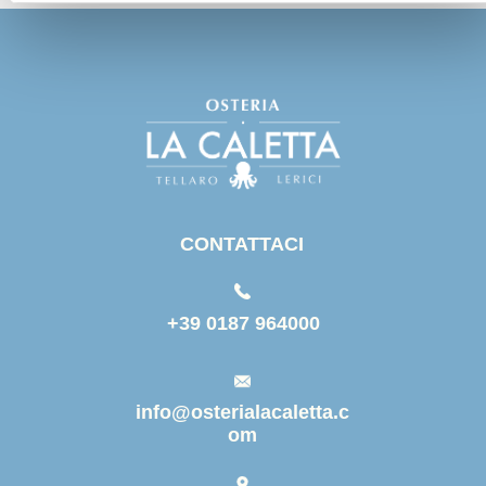
n
s
o
CONTATTACI
+39 0187 964000
info@osterialacaletta.c
om