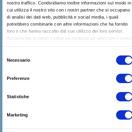
(SP)
nostro traffico. Condividiamo inoltre informazioni sul modo in
cui utilizza il nostro sito con i nostri partner che si occupano
di analisi dei dati web, pubblicità e social media, i quali
Nome:
potrebbero combinarle con altre informazioni che ha fornito
loro o che hanno raccolto dal suo utilizzo dei loro servizi.
Acconsenta ai nostri cookie se continua ad utilizzare il nostr
sito web.
Email:
S
Necessario
e
l
e
Preferenze
Recapito Telefonico
z
i
o
Statistiche
n
e
Messaggio:
Marketing
d
e
l