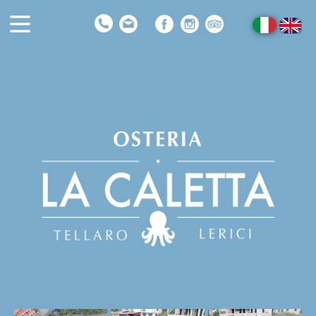
H
ome
Il Ristorante
I nostri Piatti
I Vini