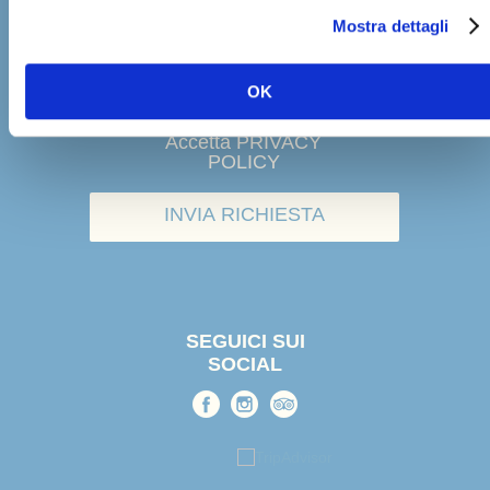
Mostra dettagli
c
o
n
OK
s
e
Accetta PRIVACY
n
POLICY
s
o
INVIA RICHIESTA
SEGUICI SUI
SOCIAL