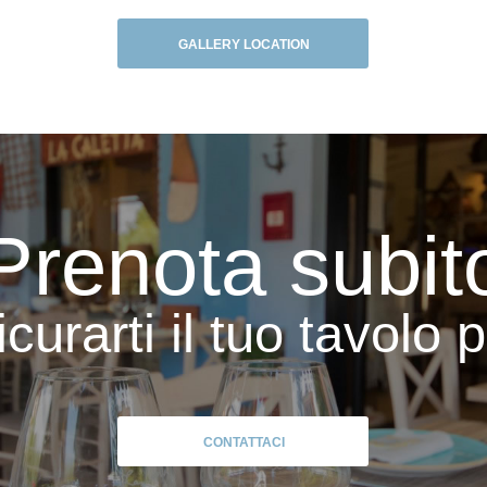
GALLERY LOCATION
Prenota subit
curarti il tuo tavolo p
CONTATTACI