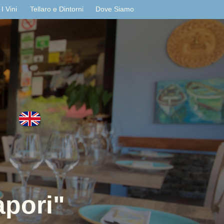
I Vini
Tellaro e Dintorni
Dove Siamo
apori"