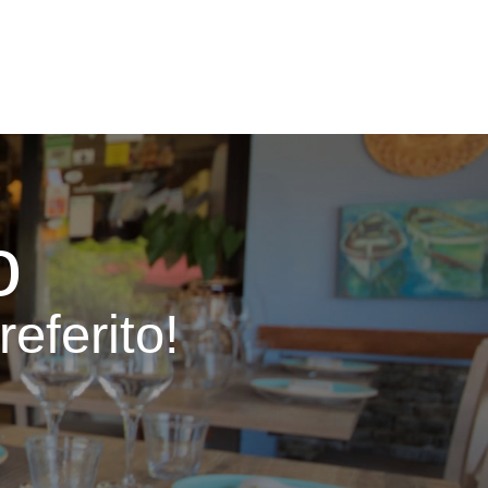
o
referito!