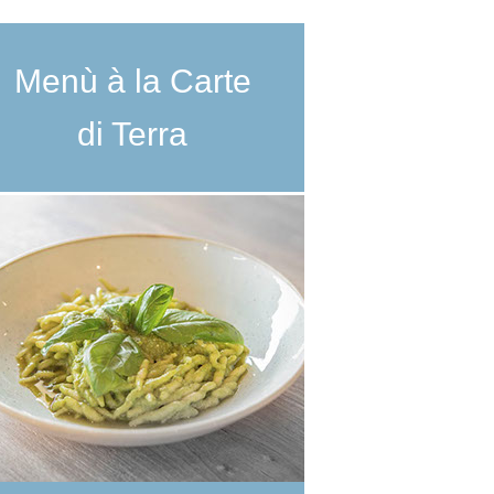
Menù à la Carte
di Terra