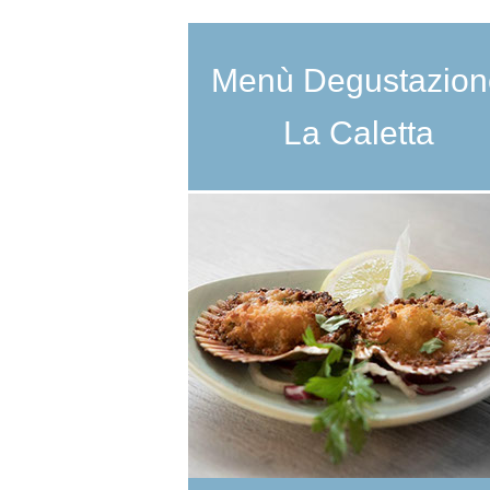
Menù Degustazion
La Caletta