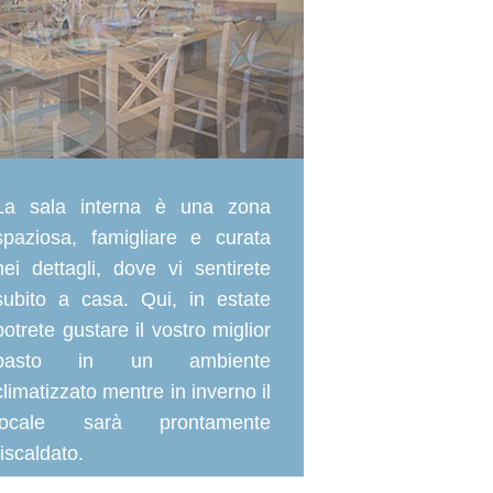
La sala interna è una zona
spaziosa, famigliare e curata
nei dettagli, dove vi sentirete
subito a casa. Qui, in estate
potrete gustare il vostro miglior
pasto in un ambiente
climatizzato mentre in inverno il
locale sarà prontamente
riscaldato.