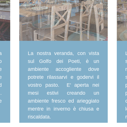
a
La nostra veranda, con vista
o
sul Golfo dei Poeti, è un
e
ambiente accogliente dove
e
potrete rilassarvi e godervi il
d
vostro pasto. E' aperta nei
.
mesi estivi creando un
e
ambiente fresco ed arieggiato
mentre in inverno è chiusa e
riscaldata.