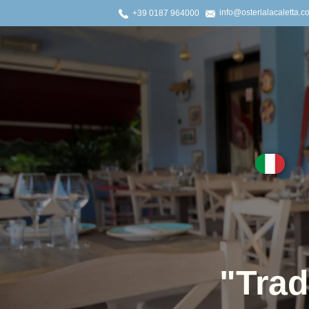
info@osterialacaletta.c
+39 0187 964000
"Trad