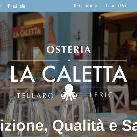
Il Ristorante
I nostri Piatti
om
izione, Qualità e S