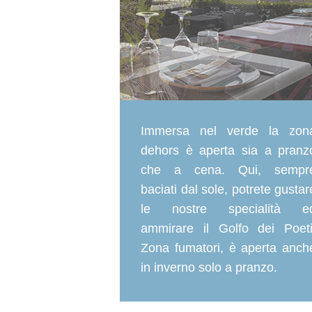
Immersa nel verde la zon
dehors è aperta sia a pranz
che a cena. Qui, sempr
baciati dal sole, potrete gustar
le nostre specialità e
ammirare il Golfo dei Poeti
Zona fumatori, è aperta anch
in inverno solo a pranzo.