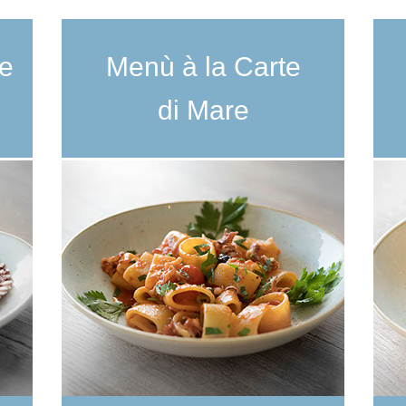
e
Menù à la Carte
di Mare